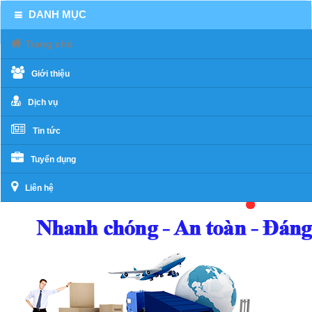
DANH MỤC
Trang chủ
Giới thiệu
Dịch vụ
Tin tức
Tuyển dụng
Liên hệ