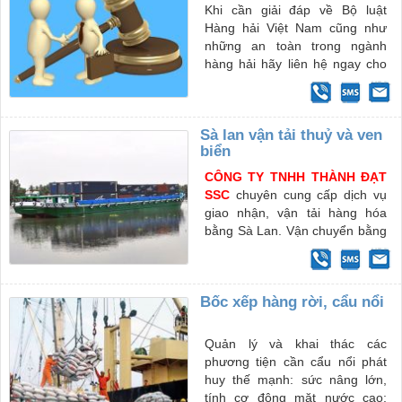
Khi cần giải đáp về Bộ luật
Hàng hải Việt Nam cũng như
những an toàn trong ngành
hàng hải hãy liên hệ ngay cho
chúng tôi để được nhân viên tư
vấn hướng dẫn tốt nhất về các
vấn đề pháp luật mà bạn đang
Sà lan vận tải thuỷ và ven
quan tâm.
biển
CÔNG TY TNHH THÀNH ĐẠT
SSC
chuyên cung cấp dịch vụ
giao nhận, vận tải hàng hóa
bằng Sà Lan. Vận chuyển bằng
phương tiện thủy không chỉ rút
ngắn khoảng cách địa lý, tiết
kiệm thời gian giao hàng mà
Bốc xếp hàng rời, cẩu nổi
còn giảm cước phí vận tải (vận
tải hàng hóa bằng đường bộ,
đường sắt, đường hàng
Quản lý và khai thác các
không...), nâng cao khả năng
phương tiện cần cẩu nổi phát
cạnh tranh hàng hóa cho Quý
huy thế mạnh: sức nâng lớn,
khách, nhất là trong tình hình
tính cơ động mặt nước cao;