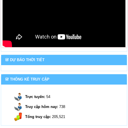
DỰ BÁO THỜI TIẾT
THỐNG KÊ TRUY CẬP
Trực tuyến:
54
Truy cập hôm nay:
738
Tổng truy cập:
205,521