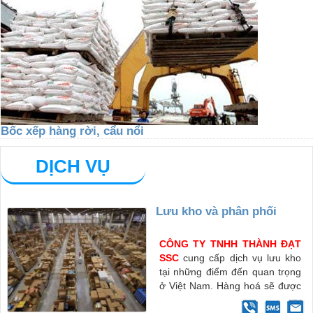
Bốc xếp hàng rời, cẩu nổi
DỊCH VỤ
Lưu kho và phân phối
CÔNG TY TNHH THÀNH ĐẠT
SSC
cung cấp dịch vụ lưu kho
tại những điểm đến quan trọng
ở Việt Nam. Hàng hoá sẽ được
bảo quản cần thận cho tới khi