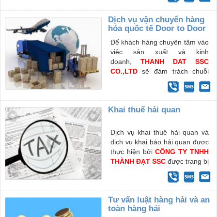
hàng được giao hoặc phân
phối. Các dịch vụ lưu kho và
Dịch vụ vận chuyển hàng
phân phối
hóa quốc tế Door to Door
Để khách hàng chuyên tâm vào
việc sản xuất và kinh
doanh,
THANH DAT SSC
CO.,LTD
sẽ đảm trách chuỗi
dịch vụ “ Door to door” trọn gói
Khai thuế hải quan
Dịch vụ khai thuê hải quan và
dịch vụ khai báo hải quan được
thực hiện bởi
CÔNG TY TNHH
THÀNH ĐẠT SSC
được trang bị
đội ngũ đào tạo từ ngoại
thương, hải quan và thương
mại am hiểu về ngoại thương
Tư vấn luật hàng hải và an
và quy định về xuất nhập khẩu
toàn hàng hải
các loại hàng hóa.