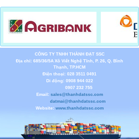
CÔNG TY TNHH THÀNH ĐẠT SSC
Địa chỉ: 685/36/5A Xô Viết Nghệ Tĩnh, P. 26, Q. Bình
Thạnh, TP.HCM
Điện thoại: 028 3511 0491
Di động: 0908 944 022
0907 232 755
Email:
sales@thanhdatssc.com
datmai@thanhdatssc.com
Website:
www.thanhdatssc.com