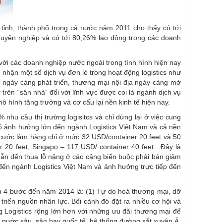
0 tỉnh, thành phố trong cả nước năm 2011 cho thấy có tới
chuyên nghiệp và có tới 80,26% lao động trong các doanh
với các doanh nghiệp nước ngoài trong tình hình hiện nay
m nhận một số dịch vụ đơn lẻ trong hoạt động logistics như
 ngày càng phát triển, thương mại nội địa ngày càng mở
 trên “sân nhà” đối với lĩnh vực được coi là ngành dịch vụ
mô hình tăng trưởng và cơ cấu lại nền kinh tế hiện nay.
nhu cầu thị trường logisitcs và chỉ dừng lại ở việc cung
có ảnh hưởng lớn đến ngành Logistics Việt Nam và cả nền
 cước làm hàng chỉ ở mức 32 USD/container 20 feet và 50
r 20 feet, Singapo – 117 USD/ container 40 feet…Đây là
 dẫn đến thua lỗ nặng ở các cảng biển buộc phải bán giảm
 đến ngành Logistics Việt Nam và ảnh hưởng trực tiếp đến
ình 4 bước đến năm 2014 là: (1) Tự do hoá thương mại, dỡ
 triển nguồn nhân lực. Bối cảnh đó đặt ra nhiều cơ hội và
ờng Logistics rộng lớn hơn với những ưu đãi thương mại để
cảng nước sâu, sân bay quốc tế, hệ thống đường sắt xuyên Á,