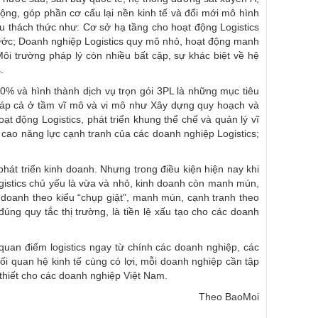
 rộng, góp phần cơ cấu lại nền kinh tế và đổi mới mô hình
ều thách thức như: Cơ sở hạ tầng cho hoạt động Logistics
 nước; Doanh nghiệp Logistics quy mô nhỏ, hoạt động manh
Môi trường pháp lý còn nhiều bất cập, sự khác biệt về hệ
.
40% và hình thành dịch vụ trọn gói 3PL là những mục tiêu
 pháp cả ở tầm vĩ mô và vi mô như Xây dựng quy hoạch và
t động Logistics, phát triển khung thể chế và quản lý vĩ
g cao năng lực cạnh tranh của các doanh nghiệp Logistics;
phát triển kinh doanh. Nhưng trong điều kiện hiện nay khi
ogistics chủ yếu là vừa và nhỏ, kinh doanh còn manh mún,
h doanh theo kiểu “chụp giật”, manh mún, cạnh tranh theo
ng quy tắc thị trường, là tiền lệ xấu tạo cho các doanh
 quan điểm logistics ngay từ chính các doanh nghiệp, các
mối quan hệ kinh tế cùng có lợi, mỗi doanh nghiệp cần tập
 thiết cho các doanh nghiệp Việt Nam.
Theo BaoMoi