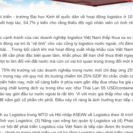
t triển - trường Đại học Kinh tế quốc dân về hoạt động logistics ở 1
kết hợp tác, 54,7% ý kiến cho rằng thiếu đội ngũ nhân viên có tính 
cạnh tranh của các doanh nghiệp logistics Việt Nam thấp thua xa so 
đóng vai trò là “vệ tinh” cho các công ty logistics nước ngoài, chỉ đả
ho bãi….Trong bối cảnh khi mà hoạt động xuất nhập khẩu của Việt Nam
ấn đề cần phải đặc biệt quan tâm, khắc phục để hạn chế thua thiệt ngay
lợi to lớn đối với đất nước mà còn có vai trò quan trọng trong đổi mới 
i 75% thị trường và các doanh nghiệp trong nước mới chỉ đáp ứng 25% 
n trọng này với quy mô thị trường chiếm tới 25% GDP thì chắc chắn 
g biển hiện nay, một số cảng biển ở phía nam gần đây đua nhau hạ giá
cùng chất lượng dịch vụ trong khu vực như Thái Lan 55 USD/containe
ào tay giới đầu tư nước ngoài là rất lớn. Vì với mức giá thấp như vậy
để nắm giữ cổ phần chi phối. Điều này rõ ràng là ảnh hưởng trực tiếp
ch vụ Logistics trong WTO và Hội nhập ASEAN về Logistics theo lộ tr
ĩnh vực Logistics; (3) Nâng cao năng lực quản lý Logistics và (4) Phát
cơ hội để phát triển Logistics của Việt Nam là tiếp cận được thị trư
lý - chính trị trong phát triển cơ sở hạ tầng Logistics như phát triển 