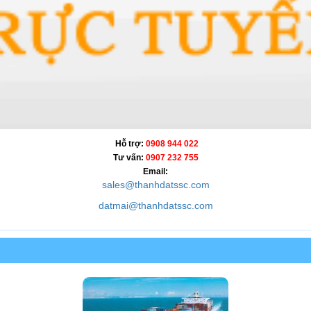
Hỗ trợ:
0908 944 022
Tư vấn:
0907 232 755
Email:
sales@thanhdatssc.com
datmai@thanhdatssc.com