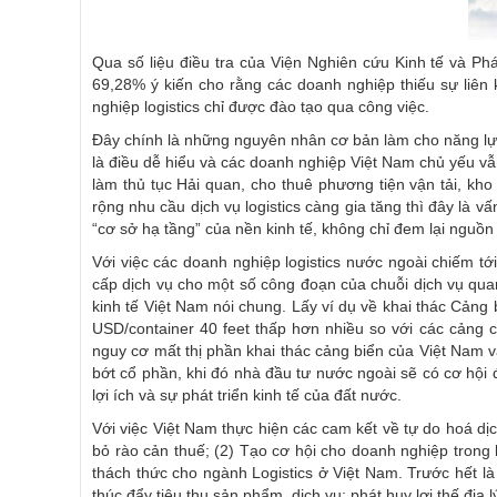
Qua số liệu điều tra của Viện Nghiên cứu Kinh tế và Phá
69,28% ý kiến cho rằng các doanh nghiệp thiếu sự liên 
nghiệp logistics chỉ được đào tạo qua công việc.
Đây chính là những nguyên nhân cơ bản làm cho năng lực 
là điều dễ hiểu và các doanh nghiệp Việt Nam chủ yếu vẫn 
làm thủ tục Hải quan, cho thuê phương tiện vận tải, k
rộng nhu cầu dịch vụ logistics càng gia tăng thì đây là v
“cơ sở hạ tầng” của nền kinh tế, không chỉ đem lại nguồn 
Với việc các doanh nghiệp logistics nước ngoài chiếm tớ
cấp dịch vụ cho một số công đoạn của chuỗi dịch vụ qua
kinh tế Việt Nam nói chung. Lấy ví dụ về khai thác Cản
USD/container 40 feet thấp hơn nhiều so với các cảng 
nguy cơ mất thị phần khai thác cảng biển của Việt Nam v
bớt cổ phần, khi đó nhà đầu tư nước ngoài sẽ có cơ hội 
lợi ích và sự phát triển kinh tế của đất nước.
Với việc Việt Nam thực hiện các cam kết về tự do hoá dị
bỏ rào cản thuế; (2) Tạo cơ hội cho doanh nghiệp trong l
thách thức cho ngành Logistics ở Việt Nam. Trước hết là 
thúc đẩy tiêu thụ sản phẩm, dịch vụ; phát huy lợi thế địa 