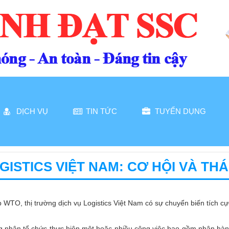
DỊCH VỤ
TIN TỨC
TUYỂN DỤNG
GISTICS VIỆT NAM: CƠ HỘI VÀ TH
 WTO, thị trường dịch vụ Logistics Việt Nam có sự chuyển biến tích cự
ng nhân tổ chức thực hiện một hoặc nhiều công việc bao gồm nhận hàng,