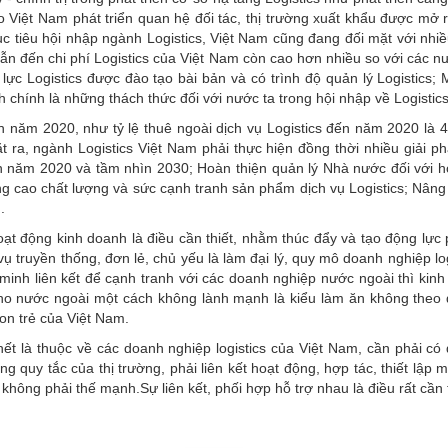
ho Việt Nam phát triển quan hệ đối tác, thị trường xuất khẩu được mở
c tiêu hội nhập ngành Logistics, Việt Nam cũng đang đối mặt với nhi
dẫn đến chi phí Logistics của Việt Nam còn cao hơn nhiều so với các
ực Logistics được đào tạo bài bản và có trình độ quản lý Logistics; 
 chính là những thách thức đối với nước ta trong hội nhập về Logistics
đến năm 2020, như tỷ lệ thuê ngoài dịch vụ Logistics đến năm 2020 là 
t ra, ngành Logistics Việt Nam phải thực hiện đồng thời nhiều giải
ến năm 2020 và tầm nhìn 2030; Hoàn thiện quản lý Nhà nước đối với hoạ
nâng cao chất lượng và sức cạnh tranh sản phẩm dịch vụ Logistics; Nân
.
ạt động kinh doanh là điều cần thiết, nhằm thúc đẩy và tạo động lực 
 truyền thống, đơn lẻ, chủ yếu là làm đại lý, quy mô doanh nghiệp l
n minh liên kết để cạnh tranh với các doanh nghiệp nước ngoài thì kin
cho nước ngoài một cách không lành mạnh là kiểu làm ăn không theo đú
non trẻ của Việt Nam.
 hết là thuộc về các doanh nghiệp logistics của Việt Nam, cần phải có
g quy tắc của thị trường, phải liên kết hoạt động, hợp tác, thiết lập 
hông phải thế mạnh.Sự liên kết, phối hợp hỗ trợ nhau là điều rất cần