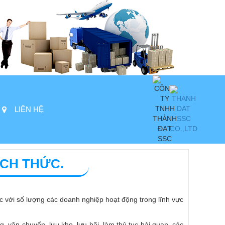
LIÊN HỆ
ÁCH THỨC.
c với số lượng các doanh nghiệp hoạt động trong lĩnh vực
 vận chuyển, lưu kho, lưu bãi, làm thủ tục hải quan, các