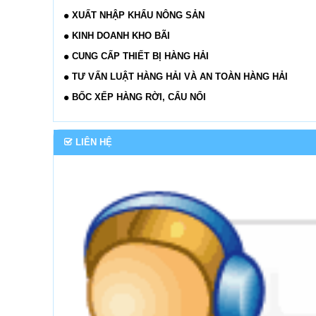
XUẤT NHẬP KHẨU NÔNG SẢN
KINH DOANH KHO BÃI
CUNG CẤP THIẾT BỊ HÀNG HẢI
TƯ VẤN LUẬT HÀNG HẢI VÀ AN TOÀN HÀNG HẢI
BỐC XẾP HÀNG RỜI, CẨU NỔI
LIÊN HỆ