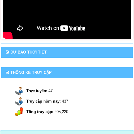
DỰ BÁO THỜI TIẾT
THỐNG KÊ TRUY CẬP
Trực tuyến:
47
Truy cập hôm nay:
437
Tổng truy cập:
205,220