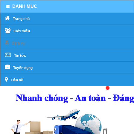
DANH MỤC
Trang chủ
Giới thiệu
Dịch vụ
Tin tức
Tuyển dụng
Liên hệ