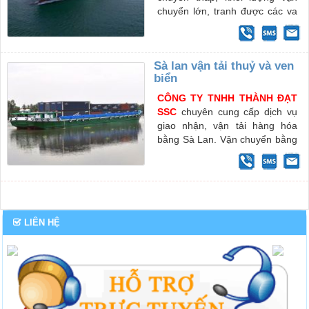
chuyển lớn, tranh được các va
chạm, rung động trong quá
trình vận chuyển, hàng hóa vận
chuyển phong phú về chủng
Sà lan vận tải thuỷ và ven
loại…
biển
CÔNG TY TNHH THÀNH ĐẠT
SSC
chuyên cung cấp dịch vụ
giao nhận, vận tải hàng hóa
bằng Sà Lan. Vận chuyển bằng
phương tiện thủy không chỉ rút
ngắn khoảng cách địa lý, tiết
kiệm thời gian giao hàng mà
còn giảm cước phí vận tải (vận
tải hàng hóa bằng đường bộ,
đường sắt, đường hàng
LIÊN HỆ
không...), nâng cao khả năng
cạnh tranh hàng hóa cho Quý
khách, nhất là trong tình hình
kinh tế thị trường khắc nghiệt
như hiện nay.