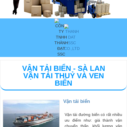
VẬN TẢI BIỂN - SÀ LAN
VẬN TẢI THUỶ VÀ VEN
BIỂN
Vận tải biển
Vận tải đường biển có rất nhiều
ưu điểm như: giá thành vận
chuyển thấp, khối lượng vận