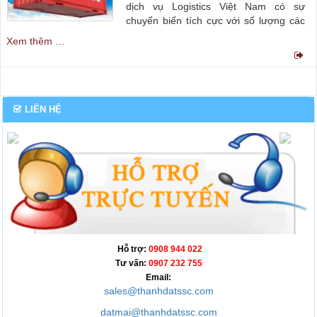
dịch vụ Logistics Việt Nam có sự
chuyển biến tích cực với số lượng các
doanh nghiệp hoạt động trong lĩnh vực
Xem thêm …
Logistics phát triển nhanh và có tốc độ
tăng trưởng cao.
LIÊN HỆ
Hỗ trợ:
0908 944 022
Tư vấn:
0907 232 755
Email:
sales@thanhdatssc.com
datmai@thanhdatssc.com