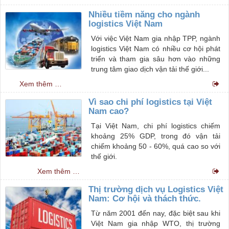
tiên vào ngày 29.11, với hơn 200 khách
mời trong và ngoài nước tham dự.
Nhiều tiềm năng cho ngành
logistics Việt Nam
Với việc Việt Nam gia nhập TPP, ngành
logistics Việt Nam có nhiều cơ hội phát
triển và tham gia sâu hơn vào những
trung tâm giao dịch vận tải thế giới...
Xem thêm …
Vì sao chi phí logistics tại Việt
Nam cao?
Tại Việt Nam, chi phí logistics chiếm
khoảng 25% GDP, trong đó vận tải
chiếm khoảng 50 - 60%, quá cao so với
thế giới.
Xem thêm …
Thị trường dịch vụ Logistics Việt
Nam: Cơ hội và thách thức.
Từ năm 2001 đến nay, đặc biệt sau khi
Việt Nam gia nhập WTO, thị trường