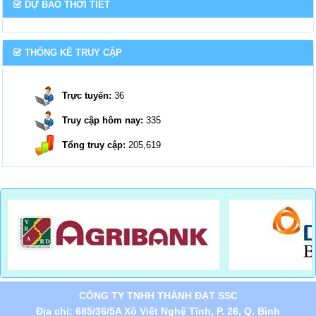
DỰ BÁO THỜI TIẾT
THỐNG KÊ TRUY CẬP
Trực tuyến:
36
Truy cập hôm nay:
335
Tổng truy cập:
205,619
CÔNG TY TNHH THÀNH ĐẠT SSC
Địa chỉ: 685/36/5A Xô Viết Nghệ Tĩnh, P. 26, Q. Bình