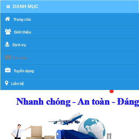
DANH MỤC
Trang chủ
Giới thiệu
Dịch vụ
Tin tức
Tuyển dụng
Liên hệ