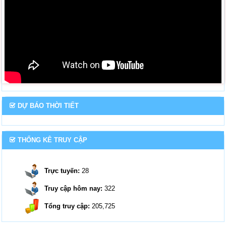
DỰ BÁO THỜI TIẾT
THỐNG KÊ TRUY CẬP
Trực tuyến:
28
Truy cập hôm nay:
322
Tổng truy cập:
205,725