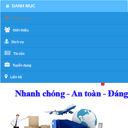
DANH MỤC
Trang chủ
Giới thiệu
Dịch vụ
Tin tức
Tuyển dụng
Liên hệ