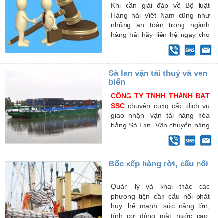
Khi cần giải đáp về Bộ luật
Hàng hải Việt Nam cũng như
những an toàn trong ngành
hàng hải hãy liên hệ ngay cho
chúng tôi để được nhân viên tư
vấn hướng dẫn tốt nhất về các
vấn đề pháp luật mà bạn đang
Sà lan vận tải thuỷ và ven
quan tâm.
biển
CÔNG TY TNHH THÀNH ĐẠT
SSC
chuyên cung cấp dịch vụ
giao nhận, vận tải hàng hóa
bằng Sà Lan. Vận chuyển bằng
phương tiện thủy không chỉ rút
ngắn khoảng cách địa lý, tiết
kiệm thời gian giao hàng mà
Bốc xếp hàng rời, cẩu nổi
còn giảm cước phí vận tải (vận
tải hàng hóa bằng đường bộ,
đường sắt, đường hàng
Quản lý và khai thác các
không...), nâng cao khả năng
phương tiện cần cẩu nổi phát
cạnh tranh hàng hóa cho Quý
huy thế mạnh: sức nâng lớn,
khách, nhất là trong tình hình
tính cơ động mặt nước cao;