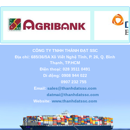
CÔNG TY TNHH THÀNH ĐẠT SSC
Địa chỉ: 685/36/5A Xô Viết Nghệ Tĩnh, P. 26, Q. Bình
Thạnh, TP.HCM
Điện thoại: 028 3511 0491
Di động: 0908 944 022
0907 232 755
Email:
sales@thanhdatssc.com
datmai@thanhdatssc.com
Website:
www.thanhdatssc.com