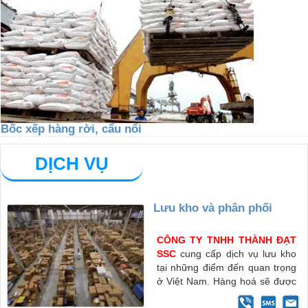
Bốc xếp hàng rời, cẩu nổi
DỊCH VỤ
Lưu kho và phân phối
CÔNG TY TNHH THÀNH ĐẠT
SSC
cung cấp dịch vụ lưu kho
tại những điểm đến quan trọng
ở Việt Nam. Hàng hoá sẽ được
bảo quản cần thận cho tới khi