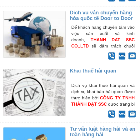
hàng được giao hoặc phân
phối. Các dịch vụ lưu kho và
Dịch vụ vận chuyển hàng
phân phối
hóa quốc tế Door to Door
Để khách hàng chuyên tâm vào
việc sản xuất và kinh
doanh,
THANH DAT SSC
CO.,LTD
sẽ đảm trách chuỗi
dịch vụ “ Door to door” trọn gói
Khai thuế hải quan
Dịch vụ khai thuê hải quan và
dịch vụ khai báo hải quan được
thực hiện bởi
CÔNG TY TNHH
THÀNH ĐẠT SSC
được trang bị
đội ngũ đào tạo từ ngoại
thương, hải quan và thương
mại am hiểu về ngoại thương
Tư vấn luật hàng hải và an
và quy định về xuất nhập khẩu
toàn hàng hải
các loại hàng hóa.